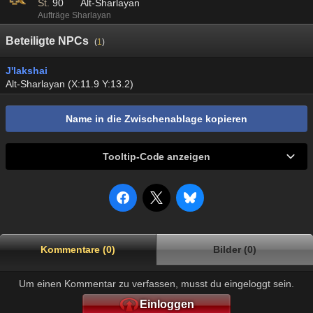
St.
90
Alt-Sharlayan
Aufträge Sharlayan
Beteiligte NPCs
(
1
)
J'lakshai
Alt-Sharlayan (X:11.9 Y:13.2)
Name in die Zwischenablage kopieren
Tooltip-Code anzeigen
Kommentare (0)
Bilder (0)
Um einen Kommentar zu verfassen, musst du eingeloggt sein.
Einloggen