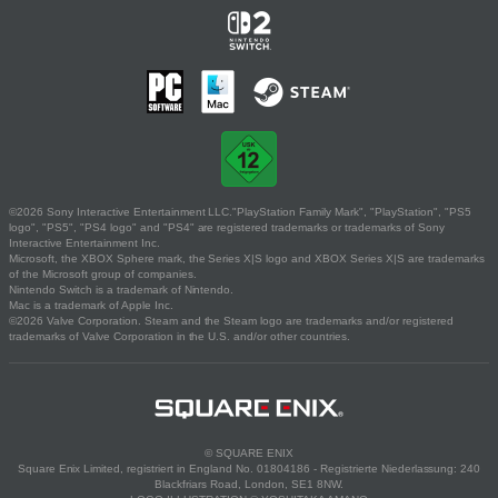
©2026 Sony Interactive Entertainment LLC."PlayStation Family Mark", "PlayStation", "PS5
logo", "PS5", "PS4 logo" and "PS4" are registered trademarks or trademarks of Sony
Interactive Entertainment Inc.
Microsoft, the XBOX Sphere mark, the Series X|S logo and XBOX Series X|S are trademarks
of the Microsoft group of companies.
Nintendo Switch is a trademark of Nintendo.
Mac is a trademark of Apple Inc.
©2026 Valve Corporation. Steam and the Steam logo are trademarks and/or registered
trademarks of Valve Corporation in the U.S. and/or other countries.
© SQUARE ENIX
Square Enix Limited, registriert in England No. 01804186 - Registrierte Niederlassung: 240
Blackfriars Road, London, SE1 8NW.