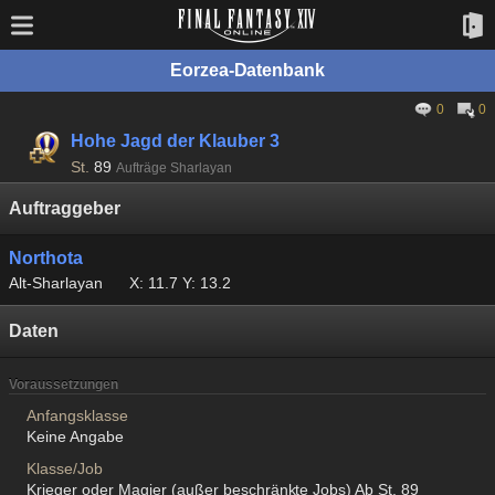
Eorzea-Datenbank
0
0
Hohe Jagd der Klauber 3
St.
89
Aufträge Sharlayan
Auftraggeber
Northota
Alt-Sharlayan
X: 11.7 Y: 13.2
Daten
Voraussetzungen
Anfangsklasse
Keine Angabe
Klasse/Job
Krieger oder Magier (außer beschränkte Jobs) Ab St. 89