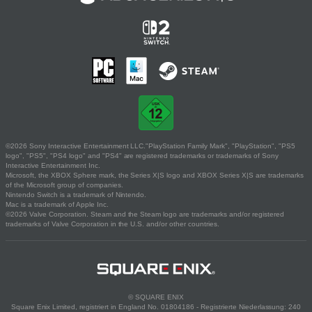
©2026 Sony Interactive Entertainment LLC."PlayStation Family Mark", "PlayStation", "PS5
logo", "PS5", "PS4 logo" and "PS4" are registered trademarks or trademarks of Sony
Interactive Entertainment Inc.
Microsoft, the XBOX Sphere mark, the Series X|S logo and XBOX Series X|S are trademarks
of the Microsoft group of companies.
Nintendo Switch is a trademark of Nintendo.
Mac is a trademark of Apple Inc.
©2026 Valve Corporation. Steam and the Steam logo are trademarks and/or registered
trademarks of Valve Corporation in the U.S. and/or other countries.
© SQUARE ENIX
Square Enix Limited, registriert in England No. 01804186 - Registrierte Niederlassung: 240