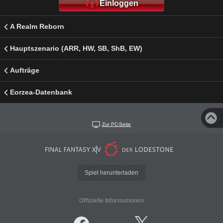
Einloggen
A Realm Reborn
Hauptszenario (ARR, HW, SB, ShB, EW)
Aufträge
Eorzea-Datenbank
Zur PC-Seite
Spiel herunterladen
Offizielle Informationen