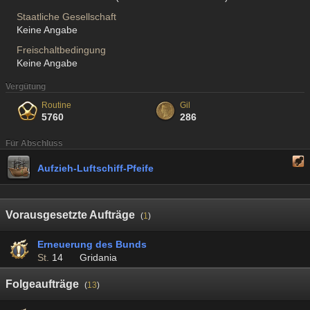
Staatliche Gesellschaft
Keine Angabe
Freischaltbedingung
Keine Angabe
Vergütung
Routine
Gil
5760
286
Für Abschluss
Aufzieh-Luftschiff-Pfeife
Vorausgesetzte Aufträge
(
1
)
Erneuerung des Bunds
St.
14
Gridania
Folgeaufträge
(
13
)