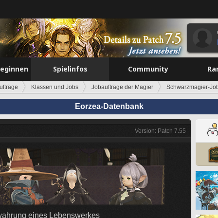
beginnen
Spielinfos
Community
Ra
ufträge
Klassen und Jobs
Jobaufträge der Magier
Schwarzmagier-Job
Eorzea-Datenbank
Version: Patch 7.55
ahrung eines Lebenswerkes