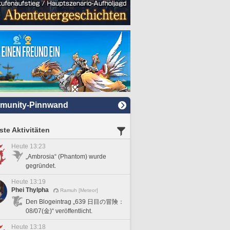
munity-Pinnwand
te Aktivitäten
Heute 13:23
„Ambrosia“ (Phantom) wurde
gegründet.
Heute 13:19
Phei Thylpha
Ramuh [Meteor]
Den Blogeintrag „639 日目の冒険：
08/07(金)“ veröffentlicht.
Heute 13:18