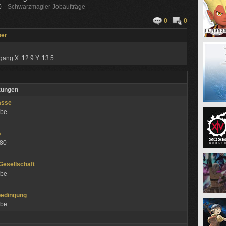
0
Schwarzmagier-Jobaufträge
0
0
ber
zgang
X: 12.9 Y: 13.5
zungen
asse
abe
ob
 80
 Gesellschaft
abe
bedingung
abe