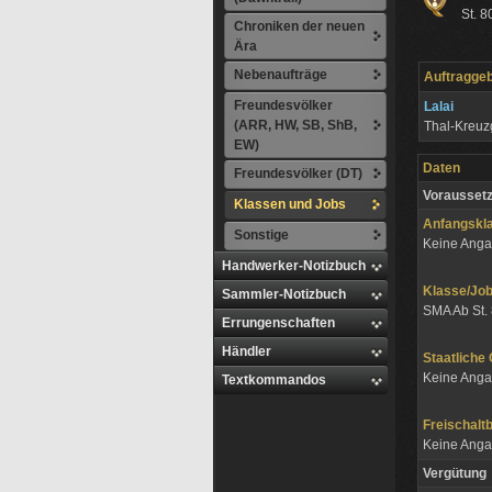
St. 8
Chroniken der neuen
Ära
Nebenaufträge
Auftragge
Freundesvölker
Lalai
(ARR, HW, SB, ShB,
Thal-Kreu
EW)
Daten
Freundesvölker (DT)
Vorausset
Klassen und Jobs
Anfangskl
Sonstige
Keine Ang
Handwerker-Notizbuch
Klasse/J
Sammler-Notizbuch
SMA Ab St.
Errungenschaften
Händler
Staatliche
Keine Ang
Textkommandos
Freischalt
Keine Ang
Vergütung