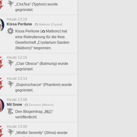
„ChaTea“ (Typhon) wurde
gegründet.
Heute 13:16
Kissa Perilune
Malboro [Crystal]
Kissa Perilune (
Malboro) hat
eine Rekrutierung für die freie
Gesellschaft „Crystarium Garden
(Malboro)“ begonnen.
Heute 13:16
„Clair Obscur“ (Balmung) wurde
gegründet.
Heute 13:14
„Duporuchacze“ (Phantom) wurde
gegründet.
Heute 13:08
Mii Snow
Zeromus [Meteor]
Den Blogeintrag „雑記“
veröffentlicht.
Heute 13:08
„Wistful Serenity“ (Shiva) wurde