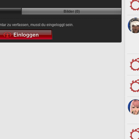
Bilder (0)
r zu verfassen, musst du eingeloggt sein.