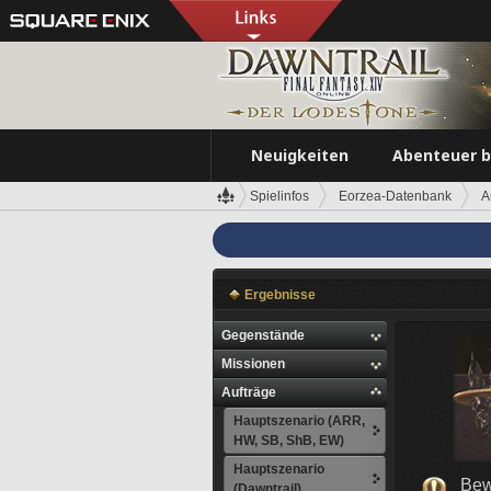
Neuigkeiten
Abenteuer 
Spielinfos
Eorzea-Datenbank
A
Ergebnisse
Gegenstände
Missionen
Aufträge
Hauptszenario (ARR,
HW, SB, ShB, EW)
Hauptszenario
Bew
(Dawntrail)