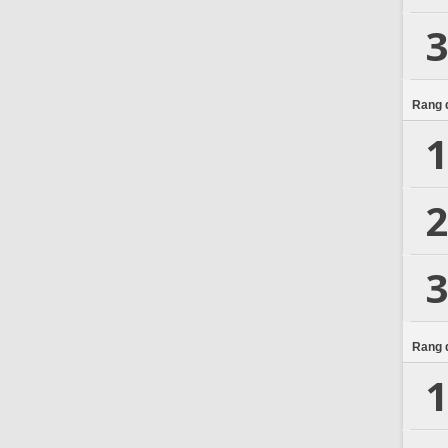
3
Rang d
1
2
3
Rang d
1