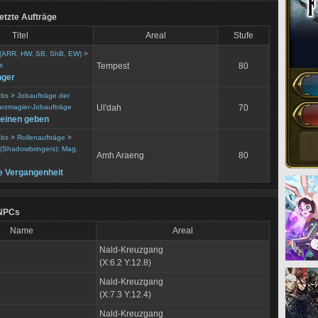
tzte Aufträge
Titel
Areal
Stufe
 (ARR, HW, SB, ShB, EW)
>
s
Tempest
80
nger
obs
>
Jobaufträge der
rzmagier-Jobaufträge
Ul'dah
70
 einen geben
obs
>
Rollenaufträge
>
 (Shadowbringers): Mag.
Amh Araeng
80
e Vergangenheit
 NPCs
Name
Areal
Nald-Kreuzgang
(X:6.2 Y:12.8)
Nald-Kreuzgang
(X:7.3 Y:12.4)
Nald-Kreuzgang