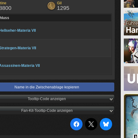
tine
Gil
8800
1295
hluss
Hellseher-Materia VII
Strategen-Materia VII
Assassinen-Materia VII
Name in die Zwischenablage kopieren
Tooltip-Code anzeigen
Fan-Kit-Tooltip-Code anzeigen