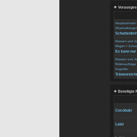
Vorausgese
Hauptszenario
Shadowbringer
Schattenbri
Klassen und J
Magier
>
Schwa
Es kann nur
Klassen und J
Rollenaufträge
Angreifer
Tränenreich
Beteiligte
Cocobuki
Lalai