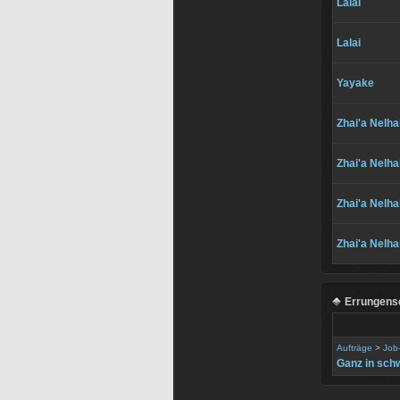
Lalai
Lalai
Yayake
Zhai'a Nelh
Zhai'a Nelh
Zhai'a Nelh
Zhai'a Nelh
Errungens
Aufträge
>
Job
Ganz in sch