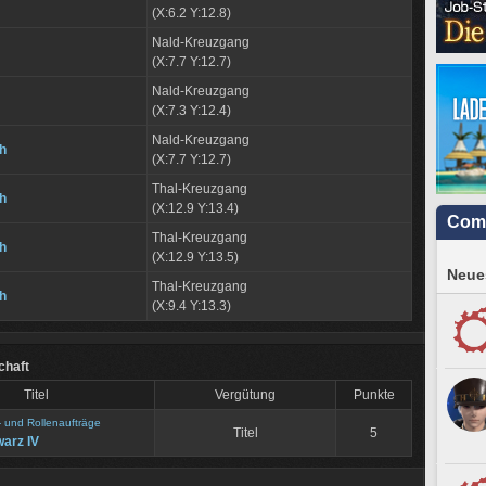
(X:6.2 Y:12.8)
Nald-Kreuzgang
(X:7.7 Y:12.7)
Nald-Kreuzgang
(X:7.3 Y:12.4)
Nald-Kreuzgang
ah
(X:7.7 Y:12.7)
Thal-Kreuzgang
ah
(X:12.9 Y:13.4)
Com
Thal-Kreuzgang
ah
(X:12.9 Y:13.5)
Neues
Thal-Kreuzgang
ah
(X:9.4 Y:13.3)
chaft
Titel
Vergütung
Punkte
- und Rollenaufträge
Titel
5
warz IV