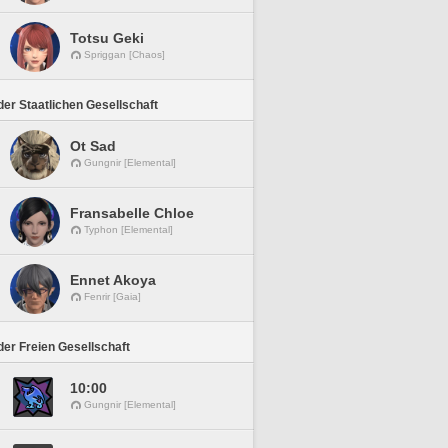
Totsu Geki
Spriggan [Chaos]
er Staatlichen Gesellschaft
Ot Sad
Gungnir [Elemental]
Fransabelle Chloe
Typhon [Elemental]
Ennet Akoya
Fenrir [Gaia]
er Freien Gesellschaft
10:00
Gungnir [Elemental]