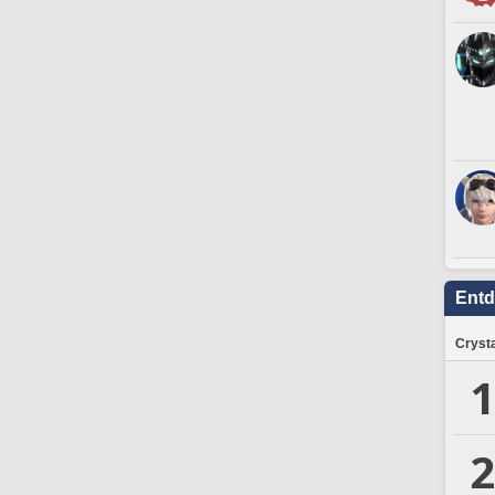
Ent
Crysta
1
2