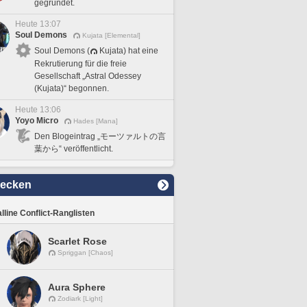
gegründet.
Heute 13:07
Soul Demons
Kujata [Elemental]
Soul Demons (
Kujata) hat eine
Rekrutierung für die freie
Gesellschaft „Astral Odessey
(Kujata)“ begonnen.
Heute 13:06
Yoyo Micro
Hades [Mana]
Den Blogeintrag „モーツァルトの言
葉から“ veröffentlicht.
decken
lline Conflict-Ranglisten
Scarlet Rose
Spriggan [Chaos]
Aura Sphere
Zodiark [Light]