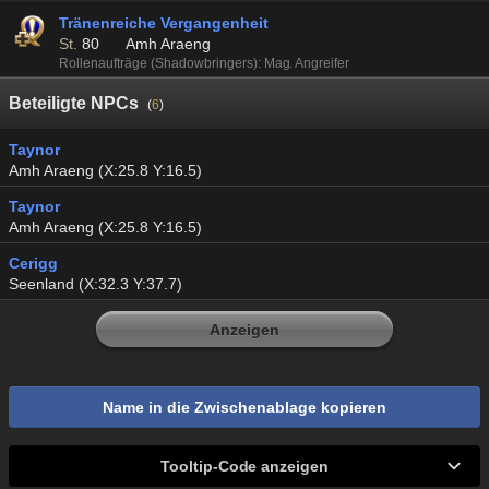
Tränenreiche Vergangenheit
St.
80
Amh Araeng
Rollenaufträge (Shadowbringers): Mag. Angreifer
Beteiligte NPCs
(
6
)
Taynor
Amh Araeng (X:25.8 Y:16.5)
Taynor
Amh Araeng (X:25.8 Y:16.5)
Cerigg
Seenland (X:32.3 Y:37.7)
Anzeigen
Name in die Zwischenablage kopieren
Tooltip-Code anzeigen