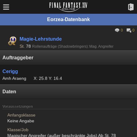
Eorzea-Datenbank
0
0
Magie-Lehrstunde
St.
78
Rollenaufträge (Shadowbringers): Mag. Angreifer
Auftraggeber
Cerigg
Amh Araeng
X: 25.8 Y: 16.4
Daten
Voraussetzungen
Anfangsklasse
Keine Angabe
Klasse/Job
Magischer Angreifer (außer beschränkte Jobs) Ab St. 78