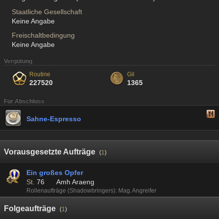
Staatliche Gesellschaft
Keine Angabe
Freischaltbedingung
Keine Angabe
Vergütung
Routine
Gil
227520
1365
Für Abschluss
Sahne-Espresso
Vorausgesetzte Aufträge
(
1
)
Ein großes Opfer
St.
76
Amh Araeng
Rollenaufträge (Shadowbringers): Mag. Angreifer
Folgeaufträge
(
1
)