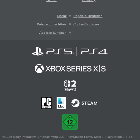
Lizenz
Regeln & Richtlinien
Datenschutzrichtlinie
Cookie-Richtlinien
Abo jetzt kündigen
©2026 Sony Interactive Entertainment LLC."PlayStation Family Mark", "PlayStation", "PS5