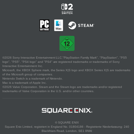
©2026 Sony Interactive Entertainment LLC."PlayStation Family Mark", "PlayStation", "PS5
logo", "PS5", "PS4 logo" and "PS4" are registered trademarks or trademarks of Sony
Interactive Entertainment Inc.
Microsoft, the XBOX Sphere mark, the Series X|S logo and XBOX Series X|S are trademarks
of the Microsoft group of companies.
Nintendo Switch is a trademark of Nintendo.
Mac is a trademark of Apple Inc.
©2026 Valve Corporation. Steam and the Steam logo are trademarks and/or registered
trademarks of Valve Corporation in the U.S. and/or other countries.
© SQUARE ENIX
Square Enix Limited, registriert in England No. 01804186 - Registrierte Niederlassung: 240
Blackfriars Road, London, SE1 8NW.