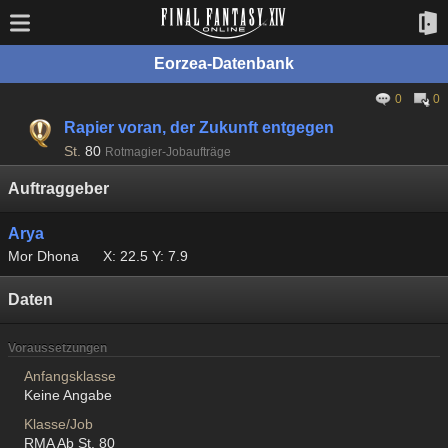
Eorzea-Datenbank
0
0
Rapier voran, der Zukunft entgegen
St.
80
Rotmagier-Jobaufträge
Auftraggeber
Arya
Mor Dhona
X: 22.5 Y: 7.9
Daten
Voraussetzungen
Anfangsklasse
Keine Angabe
Klasse/Job
RMA Ab St. 80