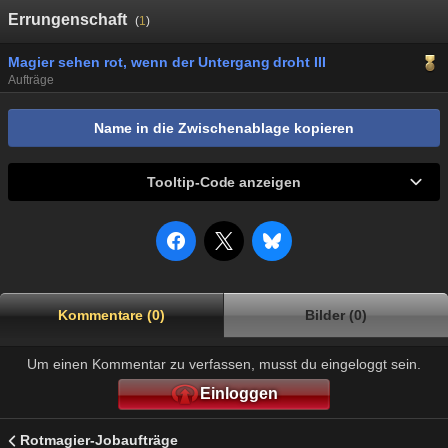
Errungenschaft
(
1
)
Magier sehen rot, wenn der Untergang droht III
Aufträge
Name in die Zwischenablage kopieren
Tooltip-Code anzeigen
Kommentare (0)
Bilder (0)
Um einen Kommentar zu verfassen, musst du eingeloggt sein.
Einloggen
Rotmagier-Jobaufträge