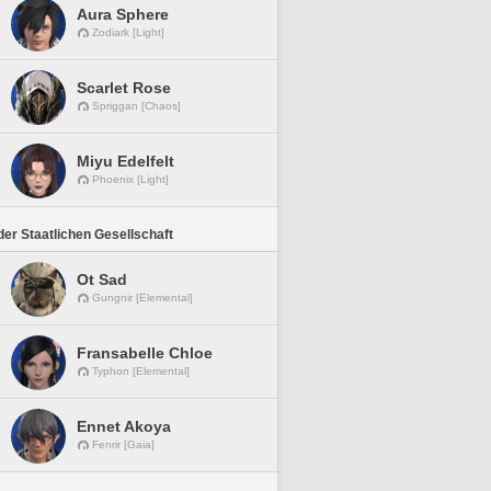
Aura Sphere
Zodiark [Light]
Scarlet Rose
Spriggan [Chaos]
Miyu Edelfelt
Phoenix [Light]
er Staatlichen Gesellschaft
Ot Sad
Gungnir [Elemental]
Fransabelle Chloe
Typhon [Elemental]
Ennet Akoya
Fenrir [Gaia]