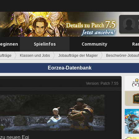
beginnen
Spielinfos
Community
Ra
ufträge
Klassen und Jobs
Jobaufträge der Magier
Beschwörer-Jobauf
Eorzea-Datenbank
Version: Patch 7.55
 zu neuen Egi