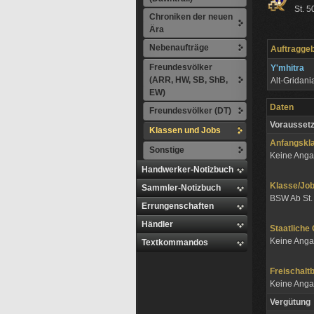
St. 5
Chroniken der neuen
Ära
Nebenaufträge
Auftragge
Freundesvölker
Y'mhitra
(ARR, HW, SB, ShB,
Alt-Gridan
EW)
Daten
Freundesvölker (DT)
Vorausset
Klassen und Jobs
Anfangskl
Sonstige
Keine Ang
Handwerker-Notizbuch
Klasse/J
Sammler-Notizbuch
BSW Ab St.
Errungenschaften
Händler
Staatliche
Keine Ang
Textkommandos
Freischalt
Keine Ang
Vergütung