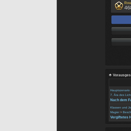
Rou
46
Vorausgese
Hauptszenario
7. Ära des Lich
Nach dem Fa
Klassen und J
Magier
>
Besch
Vergiftetes 