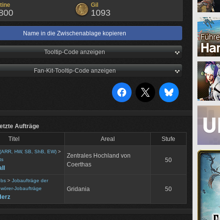
tine
Gil
800
1093
Name in die Zwischenablage kopieren
Tooltip-Code anzeigen
Fan-Kit-Tooltip-Code anzeigen
tzte Aufträge
Titel
Areal
Stufe
 (ARR, HW, SB, ShB, EW)
>
Zentrales Hochland von
ts
50
Coerthas
ll
obs
>
Jobaufträge der
wörer-Jobaufträge
Gridania
50
Herz