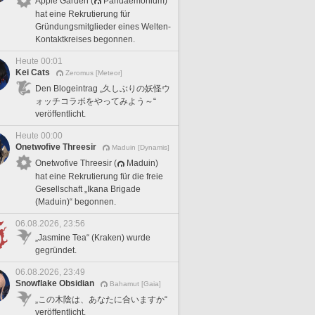
Apple Garden (
Pandaemonium)
hat eine Rekrutierung für
Gründungsmitglieder eines Welten-
Kontaktkreises begonnen.
Heute 00:01
Kei Cats
Zeromus [Meteor]
Den Blogeintrag „久しぶりの妖怪ウ
ォッチコラボをやってみよう～“
veröffentlicht.
Heute 00:00
Onetwofive Threesir
Maduin [Dynamis]
Onetwofive Threesir (
Maduin)
hat eine Rekrutierung für die freie
Gesellschaft „Ikana Brigade
(Maduin)“ begonnen.
06.08.2026, 23:56
„Jasmine Tea“ (Kraken) wurde
gegründet.
06.08.2026, 23:49
Snowflake Obsidian
Bahamut [Gaia]
„この木陰は、あなたに合いますか“
veröffentlicht.