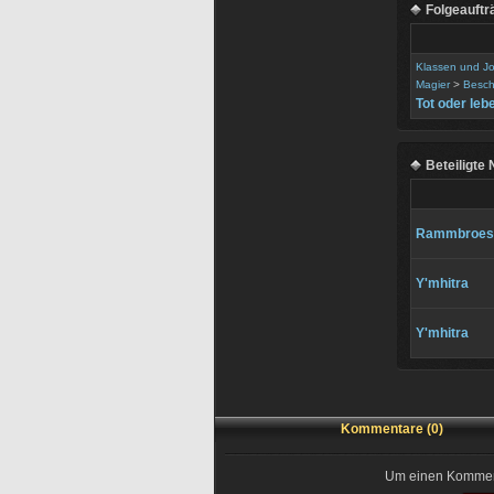
Folgeauftr
Klassen und J
Magier
>
Besch
Tot oder leb
Beteiligte
Rammbroes
Y'mhitra
Y'mhitra
Kommentare (0)
Um einen Kommenta