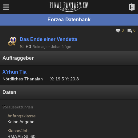
Eorzea-Datenbank
0
0
Das Ende einer Vendetta
St.
60
Rotmagier-Jobaufträge
Auftraggeber
X'rhun Tia
Nördliches Thanalan
X: 19.5 Y: 20.8
Daten
Voraussetzungen
Anfangsklasse
Keine Angabe
Klasse/Job
RMA Ab St. 60