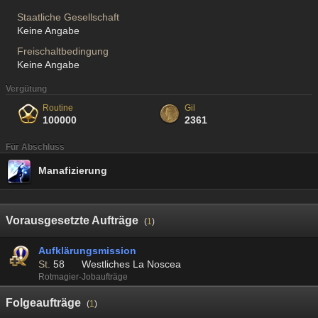
Staatliche Gesellschaft
Keine Angabe
Freischaltbedingung
Keine Angabe
Vergütung
Routine
Gil
100000
2361
Für Abschluss
Manafizierung
Vorausgesetzte Aufträge
(
1
)
Aufklärungsmission
St.
58
Westliches La Noscea
Rotmagier-Jobaufträge
Folgeaufträge
(
1
)