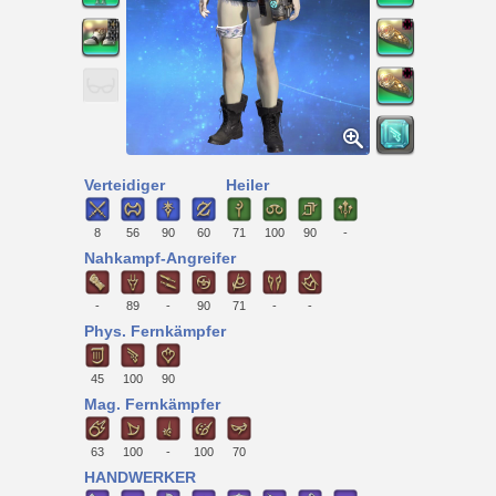
Verteidiger
Heiler
8
56
90
60
71
100
90
-
Nahkampf-Angreifer
-
89
-
90
71
-
-
Phys. Fernkämpfer
45
100
90
Mag. Fernkämpfer
63
100
-
100
70
HANDWERKER