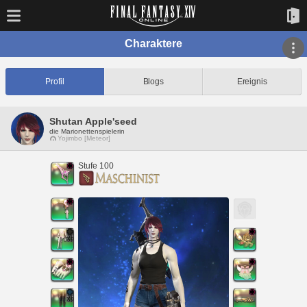
Charaktere
Profil
Blogs
Ereignis
Shutan Apple'seed
die Marionettenspielerin
Yojimbo [Meteor]
Stufe 100