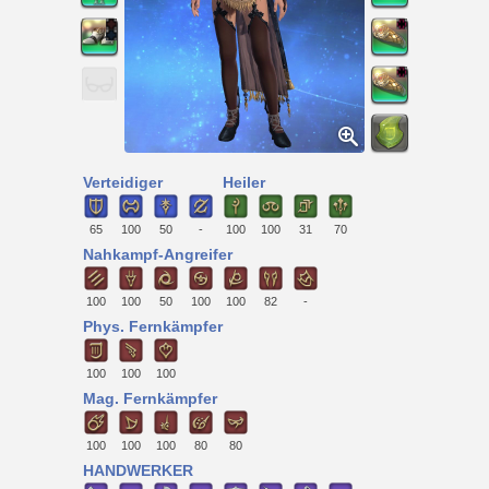
Verteidiger
Heiler
65
100
50
-
100
100
31
70
Nahkampf-Angreifer
100
100
50
100
100
82
-
Phys. Fernkämpfer
100
100
100
Mag. Fernkämpfer
100
100
100
80
80
HANDWERKER