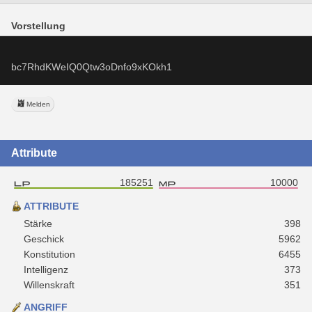
Vorstellung
bc7RhdKWeIQ0Qtw3oDnfo9xKOkh1
Melden
Attribute
185251
10000
ATTRIBUTE
Stärke
398
Geschick
5962
Konstitution
6455
Intelligenz
373
Willenskraft
351
ANGRIFF