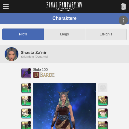
Charaktere
Profil
Blogs
Ereignis
Shasta Za'nir
Maduin [Dynamis]
Stufe 100