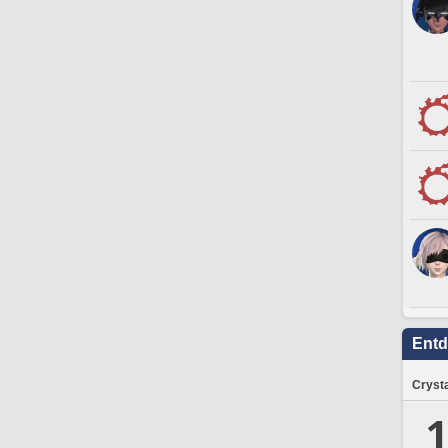
Ent
Crysta
1