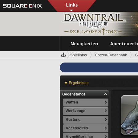
Neuigkeiten
Abenteuer 
Spielinfos
Eorzea-Datenbank
G
Ergebnisse
Gegenstände
Waffen
Werkzeuge
Rüstung
Accessoires
Arznei/Gerichte