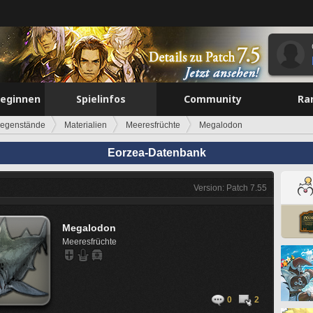
beginnen
Spielinfos
Community
Ra
egenstände
Materialien
Meeresfrüchte
Megalodon
Eorzea-Datenbank
Version: Patch 7.55
Megalodon
Meeresfrüchte
0
2