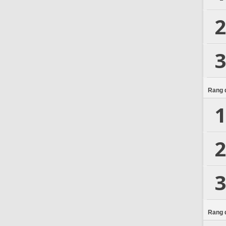
2
3
Rang d
1
2
3
Rang d