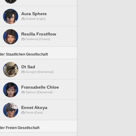
Aura Sphere
Zodiark [Light]
Resilla Frostflow
Cerberus [Chaos]
er Staatlichen Gesellschaft
Ot Sad
Gungnir [Elemental]
Fransabelle Chloe
Typhon [Elemental]
Ennet Akoya
Fenrir [Gaia]
er Freien Gesellschaft