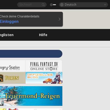
Deutsch
Check deine Charakterdetails
Einloggen
nglisten
Hilfe