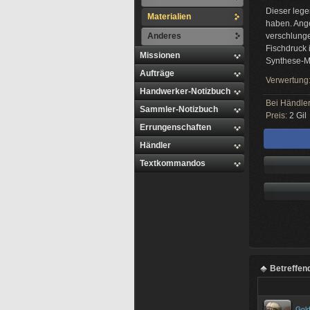
Dieser lege
Materialien
haben. Ange
Anderes
verschlunge
Fischdruck 
Missionen
Synthese-M
Aufträge
Verwertung
Handwerker-Notizbuch
Bei Händler
Sammler-Notizbuch
Preis:
2 Gil
Errungenschaften
Händler
Textkommandos
Betreffen
Gol