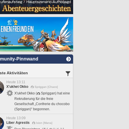
munity-Pinnwand
te Aktivitäten
Heute 13:11
X'ukhet Okko
Spriggan [Chaos]
X'ukhet Okko (
Spriggan) hat eine
Rekrutierung für die freie
Gesellschaft „Confrerie du chocobo
(Spriggan)“ begonnen.
Heute 13:09
Liber Agrestis
Ixion [Mana]