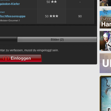
50
-
alodon-Kiefer
rmet
fischflossensuppe
50
90
Meister-Gourmet I
Bilder (2)
r zu verfassen, musst du eingeloggt sein.