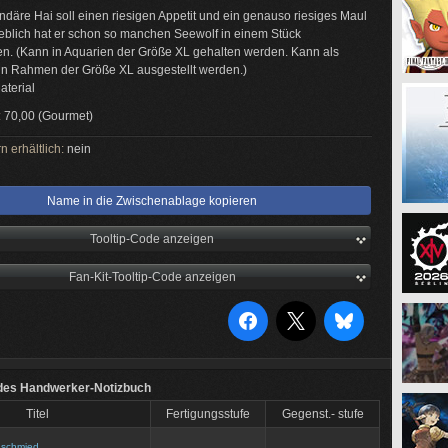
ndäre Hai soll einen riesigen Appetit und ein genauso riesiges Maul
blich hat er schon so manchen Seewolf in einem Stück
n. (Kann in Aquarien der Größe XL gehalten werden. Kann als
in Rahmen der Größe XL ausgestellt werden.)
aterial
:
70,00 (Gourmet)
n erhältlich:
nein
Name in die Zwischenablage kopieren
Tooltip-Code anzeigen
Fan-Kit-Tooltip-Code anzeigen
des Handwerker-Notizbuch
Titel
Fertigungsstufe
Gegenst.- stufe
dschmied