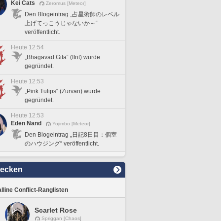
Kei Cats
Zeromus [Meteor]
Den Blogeintrag „占星術師のレベル
上げてっこうじゃないか～“
veröffentlicht.
Heute 12:54
„Bhagavad.Gita“ (Ifrit) wurde
gegründet.
Heute 12:53
„Pink Tulips“ (Zurvan) wurde
gegründet.
Heute 12:53
Eden Nand
Yojimbo [Meteor]
Den Blogeintrag „日記8日目：個室
のハウジング“ veröffentlicht.
decken
lline Conflict-Ranglisten
Scarlet Rose
Spriggan [Chaos]