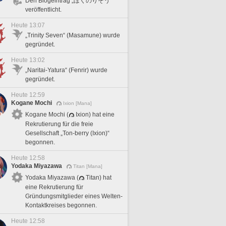
Den Blogeintrag „ぼくのりそう“
veröffentlicht.
Heute 13:07
„Trinity Seven“ (Masamune) wurde
gegründet.
Heute 13:02
„Naritai-Yatura“ (Fenrir) wurde
gegründet.
Heute 12:59
Kogane Mochi
Ixion [Mana]
Kogane Mochi (
Ixion) hat eine
Rekrutierung für die freie
Gesellschaft „Ton-berry (Ixion)“
begonnen.
Heute 12:58
Yodaka Miyazawa
Titan [Mana]
Yodaka Miyazawa (
Titan) hat
eine Rekrutierung für
Gründungsmitglieder eines Welten-
Kontaktkreises begonnen.
Heute 12:58