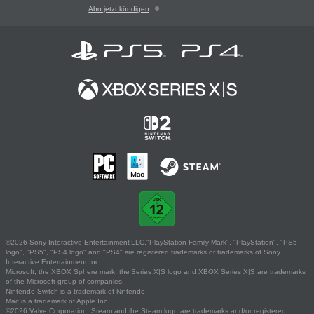
Abo jetzt kündigen
©2026 Sony Interactive Entertainment LLC."PlayStation Family Mark", "PlayStation", "PS5
logo", "PS5", "PS4 logo" and "PS4" are registered trademarks or trademarks of Sony
Interactive Entertainment Inc.
Microsoft, the XBOX Sphere mark, the Series X|S logo and XBOX Series X|S are trademarks
of the Microsoft group of companies.
Nintendo Switch is a trademark of Nintendo.
Mac is a trademark of Apple Inc.
©2026 Valve Corporation. Steam and the Steam logo are trademarks and/or registered