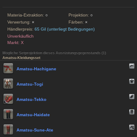
Materia-Extraktion:
○
Projektion:
○
Verwertung:
×
Färben:
×
Händlerpreis:
65 Gil (unterliegt Bedingungen)
Unverkäuflich
Markt: X
Mögliche Setprojektion dieses Ausrüstungsgegenstands (1)
Amatsu-Kleidungsset
Amatsu-Hachigane
Amatsu-Togi
Amatsu-Tekko
Amatsu-Haidate
Amatsu-Sune-Ate