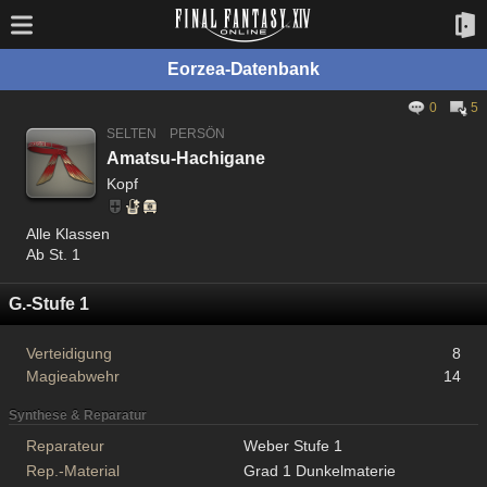
Eorzea-Datenbank
0
5
SELTEN
PERSÖN
Amatsu-Hachigane
Kopf
Alle Klassen
Ab St. 1
G.-Stufe 1
Verteidigung
8
Magieabwehr
14
Synthese & Reparatur
Reparateur
Weber Stufe 1
Rep.-Material
Grad 1 Dunkelmaterie