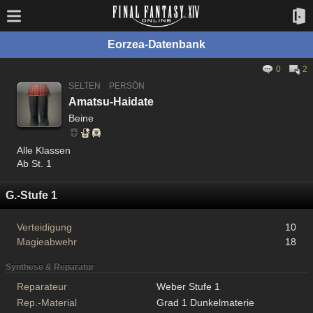
Eorzea-Datenbank
0
2
SELTEN
PERSÖN
Amatsu-Haidate
Beine
Alle Klassen
Ab St. 1
G.-Stufe 1
Verteidigung
10
Magieabwehr
18
Synthese & Reparatur
Reparateur
Weber Stufe 1
Rep.-Material
Grad 1 Dunkelmaterie