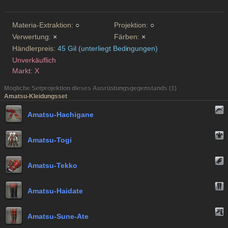
Materia-Extraktion:
○
Projektion:
○
Verwertung:
×
Färben:
×
Händlerpreis:
45 Gil (unterliegt Bedingungen)
Unverkäuflich
Markt: X
Mögliche Setprojektion dieses Ausrüstungsgegenstands (1)
Amatsu-Kleidungsset
Amatsu-Hachigane
Amatsu-Togi
Amatsu-Tekko
Amatsu-Haidate
Amatsu-Sune-Ate