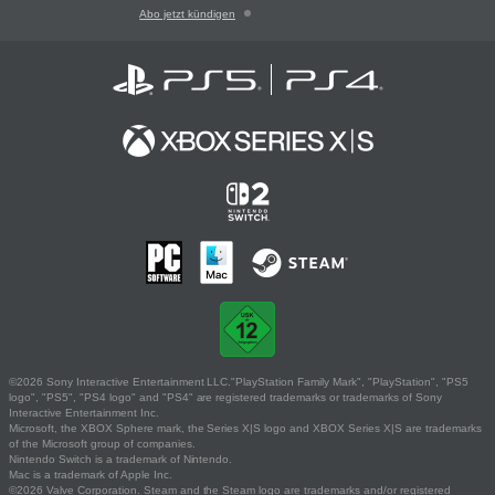
Abo jetzt kündigen
©2026 Sony Interactive Entertainment LLC."PlayStation Family Mark", "PlayStation", "PS5
logo", "PS5", "PS4 logo" and "PS4" are registered trademarks or trademarks of Sony
Interactive Entertainment Inc.
Microsoft, the XBOX Sphere mark, the Series X|S logo and XBOX Series X|S are trademarks
of the Microsoft group of companies.
Nintendo Switch is a trademark of Nintendo.
Mac is a trademark of Apple Inc.
©2026 Valve Corporation. Steam and the Steam logo are trademarks and/or registered