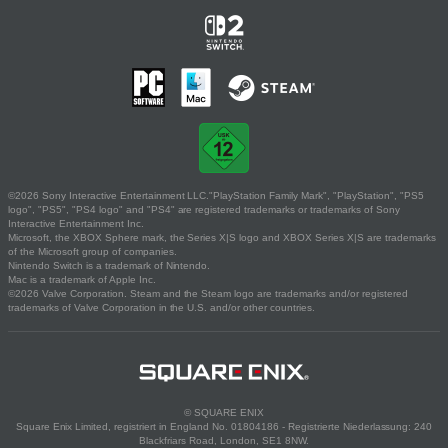
©2026 Sony Interactive Entertainment LLC."PlayStation Family Mark", "PlayStation", "PS5
logo", "PS5", "PS4 logo" and "PS4" are registered trademarks or trademarks of Sony
Interactive Entertainment Inc.
Microsoft, the XBOX Sphere mark, the Series X|S logo and XBOX Series X|S are trademarks
of the Microsoft group of companies.
Nintendo Switch is a trademark of Nintendo.
Mac is a trademark of Apple Inc.
©2026 Valve Corporation. Steam and the Steam logo are trademarks and/or registered
trademarks of Valve Corporation in the U.S. and/or other countries.
© SQUARE ENIX
Square Enix Limited, registriert in England No. 01804186 - Registrierte Niederlassung: 240
Blackfriars Road, London, SE1 8NW.