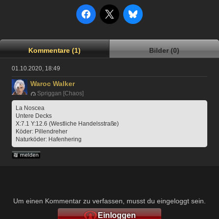
Kommentare (1)
Bilder (0)
01.10.2020, 18:49
Waroc Walker
Spriggan [Chaos]
La Noscea
Untere Decks
X:7.1 Y:12.6 (Westliche Handelsstraße)
Köder: Pillendreher
Naturköder: Hafenhering
Um einen Kommentar zu verfassen, musst du eingeloggt sein.
Einloggen