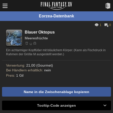
Eorzea-Datenbank
1
0
Blauer Oktopus
Meeresfrüchte
Ein achtarmiger Kopffüßer mit bläulichem Körper. (Kann als Fischdruck in
Rahmen der Größe M ausgestellt werden.)
Verwertung:
21,00 (Gourmet)
Bei Händlern erhältlich:
nein
Preis:
1 Gil
Name in die Zwischenablage kopieren
Tooltip-Code anzeigen