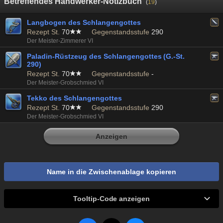
Betreffendes Handwerker-Notizbuch
(
19
)
Langbogen des Schlangengottes
Rezept St.
70
Gegenstandsstufe
290
Der Meister-Zimmerer VI
Paladin-Rüstzeug des Schlangengottes (G.-St.
290)
Rezept St.
70
Gegenstandsstufe
-
Der Meister-Grobschmied VI
Tekko des Schlangengottes
Rezept St.
70
Gegenstandsstufe
290
Der Meister-Grobschmied VI
Anzeigen
Name in die Zwischenablage kopieren
Tooltip-Code anzeigen