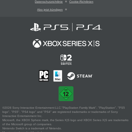
Datenschutzrichtlinie
Cookie-Richtlinien
Abo jetzt kündigen
©2026 Sony Interactive Entertainment LLC."PlayStation Family Mark", "PlayStation", "PS5
logo", "PS5", "PS4 logo" and "PS4" are registered trademarks or trademarks of Sony
Interactive Entertainment Inc.
Microsoft, the XBOX Sphere mark, the Series X|S logo and XBOX Series X|S are trademarks
of the Microsoft group of companies.
Nintendo Switch is a trademark of Nintendo.