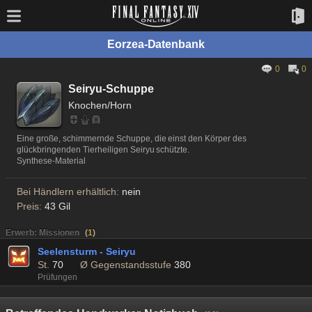
Eorzea-Datenbank
0
0
Seiryu-Schuppe
Knochen/Horn
Eine große, schimmernde Schuppe, die einst den Körper des
glückbringenden Tierheiligen Seiryu schützte.
Synthese-Material
Bei Händlern erhältlich:
nein
Preis:
43 Gil
Erwerb: Missionen
(
1
)
Seelensturm - Seiryu
St.
70
Ø Gegenstandsstufe
380
Prüfungen