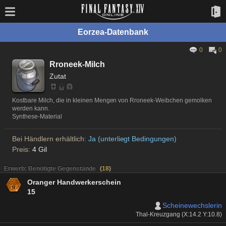
Eorzea-Datenbank
0
0
Rroneek-Milch
Zutat
Kostbare Milch, die in kleinen Mengen von Rroneek-Weibchen gemolken
werden kann.
Synthese-Material
Bei Händlern erhältlich:
Ja (unterliegt Bedingungen)
Preis:
4 Gil
Erwerb: Benötigte Gegenstände
(
18
)
Oranger Handwerkerschein
15
Scheinewechslerin
Thal-Kreuzgang (X:14.2 Y:10.8)