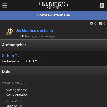
Eorzea-Datenbank
0
0
Die Büchse der Lilith
St.
68
Rotmagier-Jobaufträge
Auftraggeber
X'rhun Tia
Frohehalde
X: 6.0 Y: 5.3
Daten
Voraussetzungen
Anfangsklasse
Keine Angabe
Klasse/Job
RMA Ab St. 68