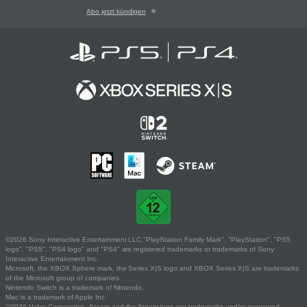
Abo jetzt kündigen
©2026 Sony Interactive Entertainment LLC."PlayStation Family Mark", "PlayStation", "PS5
logo", "PS5", "PS4 logo" and "PS4" are registered trademarks or trademarks of Sony
Interactive Entertainment Inc.
Microsoft, the XBOX Sphere mark, the Series X|S logo and XBOX Series X|S are trademarks
of the Microsoft group of companies.
Nintendo Switch is a trademark of Nintendo.
Mac is a trademark of Apple Inc.
©2026 Valve Corporation. Steam and the Steam logo are trademarks and/or registered