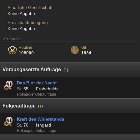
Staatliche Gesellschaft
Keine Angabe
Freischaltbedingung
Keine Angabe
Vergütung
Routine
Gil
108000
1934
Vorausgesetzte Aufträge
(
1
)
Das Blut der Nacht
St.
65
Frohehalde
Rotmagier-Jobaufträge
Folgeaufträge
(
1
)
Kraft des Widerstands
St.
70
Ishgard
Rotmagier-Jobaufträge