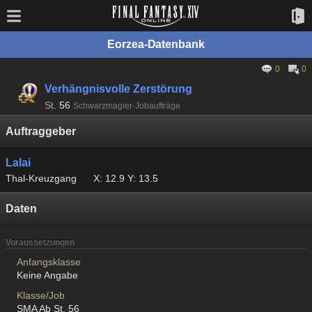
Eorzea-Datenbank
0
0
Verhängnisvolle Zerstörung
St.
56
Schwarzmagier-Jobaufträge
Auftraggeber
Lalai
Thal-Kreuzgang
X: 12.9 Y: 13.5
Daten
Voraussetzungen
Anfangsklasse
Keine Angabe
Klasse/Job
SMA Ab St. 56