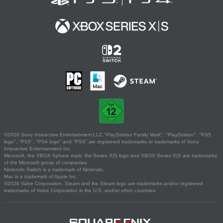
©2026 Sony Interactive Entertainment LLC."PlayStation Family Mark", "PlayStation", "PS5
logo", "PS5", "PS4 logo" and "PS4" are registered trademarks or trademarks of Sony
Interactive Entertainment Inc.
Microsoft, the XBOX Sphere mark, the Series X|S logo and XBOX Series X|S are trademarks
of the Microsoft group of companies.
Nintendo Switch is a trademark of Nintendo.
Mac is a trademark of Apple Inc.
©2026 Valve Corporation. Steam and the Steam logo are trademarks and/or registered
trademarks of Valve Corporation in the U.S. and/or other countries.