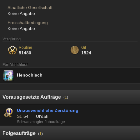
Staatliche Gesellschaft
Keine Angabe
Freischaltbedingung
Keine Angabe
Vergütung
Routine
Gil
51480
1524
Für Abschluss
Henochisch
Vorausgesetzte Aufträge
(
1
)
Unausweichliche Zerstörung
St.
54
Ul'dah
Schwarzmagier-Jobaufträge
Folgeaufträge
(
1
)