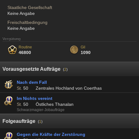
Staatliche Gesellschaft
Keine Angabe
Freischaltbedingung
Keine Angabe
Vergütung
Routine
Gil
46800
1090
Vorausgesetzte Aufträge
(
2
)
Nach dem Fall
St.
50
Zentrales Hochland von Coerthas
Im Nichts vereint
St.
50
Östliches Thanalan
Schwarzmagier-Jobaufträge
Folgeaufträge
(
1
)
Gegen die Kräfte der Zerstörung