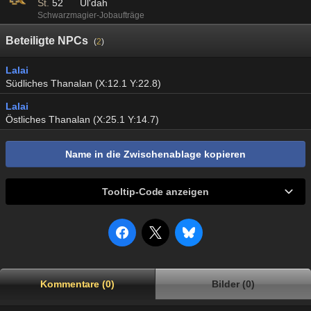
St.
52
Ul'dah
Schwarzmagier-Jobaufträge
Beteiligte NPCs
(
2
)
Lalai
Südliches Thanalan (X:12.1 Y:22.8)
Lalai
Östliches Thanalan (X:25.1 Y:14.7)
Name in die Zwischenablage kopieren
Tooltip-Code anzeigen
Kommentare (0)
Bilder (0)