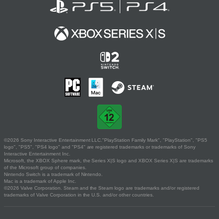
©2026 Sony Interactive Entertainment LLC."PlayStation Family Mark", "PlayStation", "PS5
logo", "PS5", "PS4 logo" and "PS4" are registered trademarks or trademarks of Sony
Interactive Entertainment Inc.
Microsoft, the XBOX Sphere mark, the Series X|S logo and XBOX Series X|S are trademarks
of the Microsoft group of companies.
Nintendo Switch is a trademark of Nintendo.
Mac is a trademark of Apple Inc.
©2026 Valve Corporation. Steam and the Steam logo are trademarks and/or registered
trademarks of Valve Corporation in the U.S. and/or other countries.