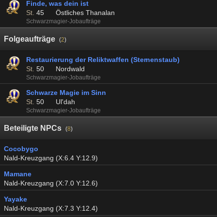
Finde, was dein ist
St.
45
Östliches Thanalan
Schwarzmagier-Jobaufträge
Folgeaufträge
(
2
)
Restaurierung der Reliktwaffen (Sternenstaub)
St.
50
Nordwald
Schwarzmagier-Jobaufträge
Schwarze Magie im Sinn
St.
50
Ul'dah
Schwarzmagier-Jobaufträge
Beteiligte NPCs
(
8
)
Cocobygo
Nald-Kreuzgang (X:6.4 Y:12.9)
Mamane
Nald-Kreuzgang (X:7.0 Y:12.6)
Yayake
Nald-Kreuzgang (X:7.3 Y:12.4)