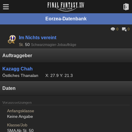
Eorzea-Datenbank
0
0
Im Nichts vereint
St.
50
Schwarzmagier-Jobaufträge
Auftraggeber
Kazagg Chah
Östliches Thanalan
X: 27.9 Y: 21.3
Daten
Voraussetzungen
Anfangsklasse
Keine Angabe
Klasse/Job
SMA Ab St. 50