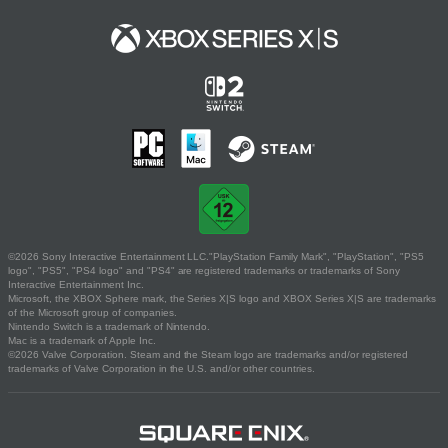
©2026 Sony Interactive Entertainment LLC."PlayStation Family Mark", "PlayStation", "PS5
logo", "PS5", "PS4 logo" and "PS4" are registered trademarks or trademarks of Sony
Interactive Entertainment Inc.
Microsoft, the XBOX Sphere mark, the Series X|S logo and XBOX Series X|S are trademarks
of the Microsoft group of companies.
Nintendo Switch is a trademark of Nintendo.
Mac is a trademark of Apple Inc.
©2026 Valve Corporation. Steam and the Steam logo are trademarks and/or registered
trademarks of Valve Corporation in the U.S. and/or other countries.