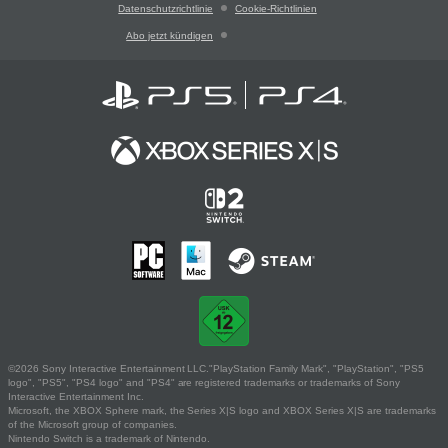
Datenschutzrichtlinie
Cookie-Richtlinien
Abo jetzt kündigen
©2026 Sony Interactive Entertainment LLC."PlayStation Family Mark", "PlayStation", "PS5
logo", "PS5", "PS4 logo" and "PS4" are registered trademarks or trademarks of Sony
Interactive Entertainment Inc.
Microsoft, the XBOX Sphere mark, the Series X|S logo and XBOX Series X|S are trademarks
of the Microsoft group of companies.
Nintendo Switch is a trademark of Nintendo.