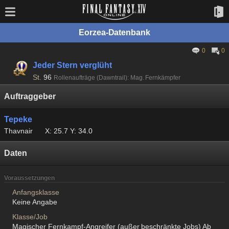
Eorzea-Datenbank
0
0
Jeder Stern verglüht
St.
96
Rollenaufträge (Dawntrail): Mag. Fernkämpfer
Auftraggeber
Tepeke
Thavnair
X: 25.7 Y: 34.0
Daten
Voraussetzungen
Anfangsklasse
Keine Angabe
Klasse/Job
Magischer Fernkampf-Angreifer (außer beschränkte Jobs) Ab