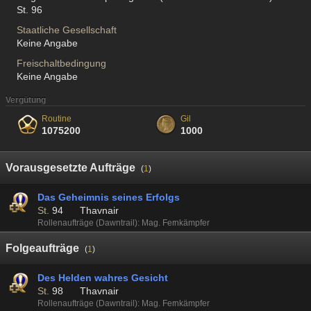
St. 96
Staatliche Gesellschaft
Keine Angabe
Freischaltbedingung
Keine Angabe
Vergütung
Routine
Gil
1075200
1000
Vorausgesetzte Aufträge
(
1
)
Das Geheimnis seines Erfolgs
St.
94
Thavnair
Rollenaufträge (Dawntrail): Mag. Fernkämpfer
Folgeaufträge
(
1
)
Des Helden wahres Gesicht
St.
98
Thavnair
Rollenaufträge (Dawntrail): Mag. Fernkämpfer