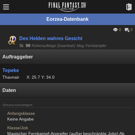
Eorzea-Datenbank
0
0
Des Helden wahres Gesicht
St.
98
Rollenaufträge (Dawntrail): Mag. Fernkämpfer
Auftraggeber
Tepeke
Thavnair
X: 25.7 Y: 34.0
Daten
Voraussetzungen
Anfangsklasse
Keine Angabe
Klasse/Job
Magischer Fernkampf-Angreifer (außer beschränkte Jobs) Ab