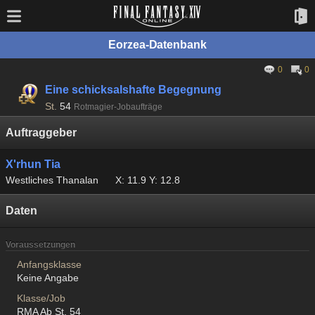
Eorzea-Datenbank
0
0
Eine schicksalshafte Begegnung
St.
54
Rotmagier-Jobaufträge
Auftraggeber
X'rhun Tia
Westliches Thanalan
X: 11.9 Y: 12.8
Daten
Voraussetzungen
Anfangsklasse
Keine Angabe
Klasse/Job
RMA Ab St. 54