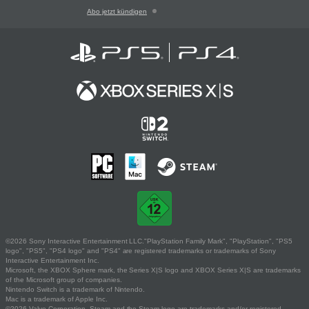
Abo jetzt kündigen
©2026 Sony Interactive Entertainment LLC."PlayStation Family Mark", "PlayStation", "PS5
logo", "PS5", "PS4 logo" and "PS4" are registered trademarks or trademarks of Sony
Interactive Entertainment Inc.
Microsoft, the XBOX Sphere mark, the Series X|S logo and XBOX Series X|S are trademarks
of the Microsoft group of companies.
Nintendo Switch is a trademark of Nintendo.
Mac is a trademark of Apple Inc.
©2026 Valve Corporation. Steam and the Steam logo are trademarks and/or registered