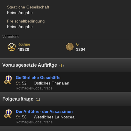
Staatliche Gesellschaft
Keine Angabe
Freischaltbedingung
Keine Angabe
Vergütung
Routine
Gil
49920
1304
Vorausgesetzte Aufträge
(
1
)
Gefährliche Geschäfte
St.
52
Östliches Thanalan
Rotmagier-Jobaufträge
Folgeaufträge
(
1
)
Der Anführer der Assassinen
St.
56
Westliches La Noscea
Rotmagier-Jobaufträge