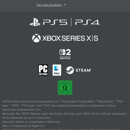
Abo jetzt kündigen
©2026 Sony Interactive Entertainment LLC."PlayStation Family Mark", "PlayStation", "PS5
logo", "PS5", "PS4 logo" and "PS4" are registered trademarks or trademarks of Sony
Interactive Entertainment Inc.
Microsoft, the XBOX Sphere mark, the Series X|S logo and XBOX Series X|S are trademarks
of the Microsoft group of companies.
Nintendo Switch is a trademark of Nintendo.
Mac is a trademark of Apple Inc.
©2026 Valve Corporation. Steam and the Steam logo are trademarks and/or registered