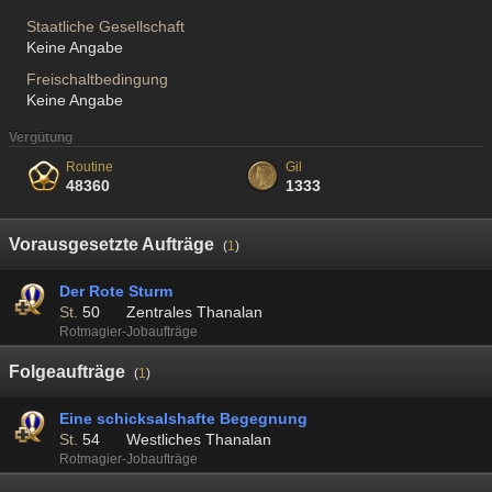
Staatliche Gesellschaft
Keine Angabe
Freischaltbedingung
Keine Angabe
Vergütung
Routine
Gil
48360
1333
Vorausgesetzte Aufträge
(
1
)
Der Rote Sturm
St.
50
Zentrales Thanalan
Rotmagier-Jobaufträge
Folgeaufträge
(
1
)
Eine schicksalshafte Begegnung
St.
54
Westliches Thanalan
Rotmagier-Jobaufträge