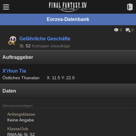
Eorzea-Datenbank
0
0
Gefährliche Geschäfte
St.
52
Rotmagier-Jobaufträge
Auftraggeber
X'rhun Tia
Östliches Thanalan
X: 11.5 Y: 22.0
Daten
Voraussetzungen
Anfangsklasse
Keine Angabe
Klasse/Job
RMA Ab St. 52