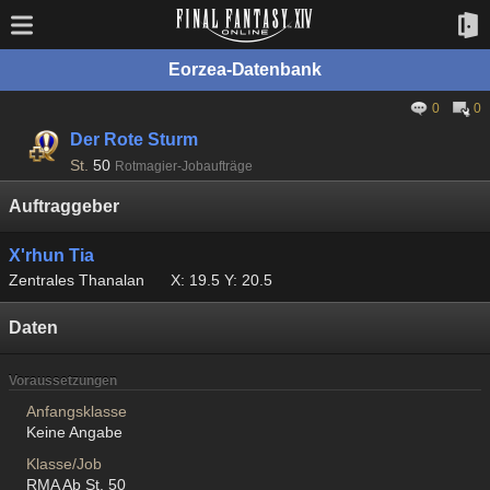
Eorzea-Datenbank
0
0
Der Rote Sturm
St.
50
Rotmagier-Jobaufträge
Auftraggeber
X'rhun Tia
Zentrales Thanalan
X: 19.5 Y: 20.5
Daten
Voraussetzungen
Anfangsklasse
Keine Angabe
Klasse/Job
RMA Ab St. 50