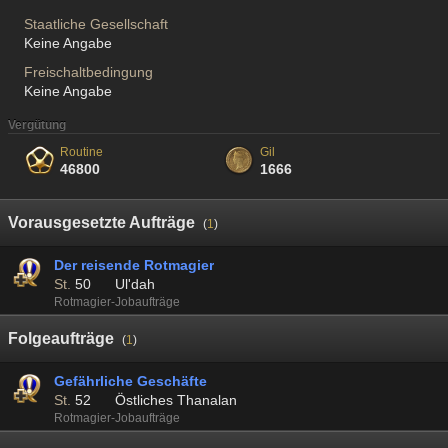
Staatliche Gesellschaft
Keine Angabe
Freischaltbedingung
Keine Angabe
Vergütung
Routine
Gil
46800
1666
Vorausgesetzte Aufträge
(
1
)
Der reisende Rotmagier
St.
50
Ul'dah
Rotmagier-Jobaufträge
Folgeaufträge
(
1
)
Gefährliche Geschäfte
St.
52
Östliches Thanalan
Rotmagier-Jobaufträge