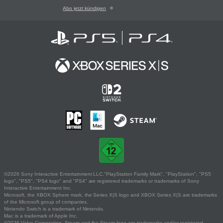
Abo jetzt kündigen
©2026 Sony Interactive Entertainment LLC."PlayStation Family Mark", "PlayStation", "PS5
logo", "PS5", "PS4 logo" and "PS4" are registered trademarks or trademarks of Sony
Interactive Entertainment Inc.
Microsoft, the XBOX Sphere mark, the Series X|S logo and XBOX Series X|S are trademarks
of the Microsoft group of companies.
Nintendo Switch is a trademark of Nintendo.
Mac is a trademark of Apple Inc.
©2026 Valve Corporation. Steam and the Steam logo are trademarks and/or registered