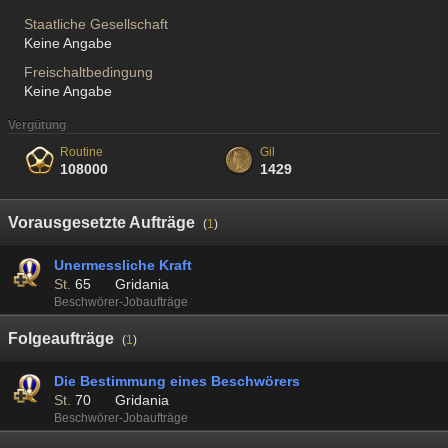
Staatliche Gesellschaft
Keine Angabe
Freischaltbedingung
Keine Angabe
Vergütung
Routine
Gil
108000
1429
Vorausgesetzte Aufträge
(
1
)
Unermessliche Kraft
St.
65
Gridania
Beschwörer-Jobaufträge
Folgeaufträge
(
1
)
Die Bestimmung eines Beschwörers
St.
70
Gridania
Beschwörer-Jobaufträge