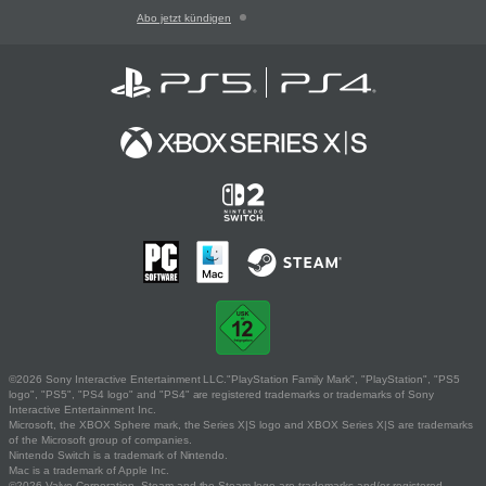
Abo jetzt kündigen
©2026 Sony Interactive Entertainment LLC."PlayStation Family Mark", "PlayStation", "PS5
logo", "PS5", "PS4 logo" and "PS4" are registered trademarks or trademarks of Sony
Interactive Entertainment Inc.
Microsoft, the XBOX Sphere mark, the Series X|S logo and XBOX Series X|S are trademarks
of the Microsoft group of companies.
Nintendo Switch is a trademark of Nintendo.
Mac is a trademark of Apple Inc.
©2026 Valve Corporation. Steam and the Steam logo are trademarks and/or registered