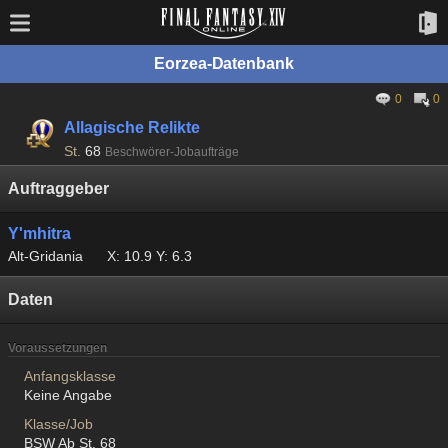
Eorzea-Datenbank
0
0
Allagische Relikte
St.
68
Beschwörer-Jobaufträge
Auftraggeber
Y'mhitra
Alt-Gridania
X: 10.9 Y: 6.3
Daten
Voraussetzungen
Anfangsklasse
Keine Angabe
Klasse/Job
BSW Ab St. 68