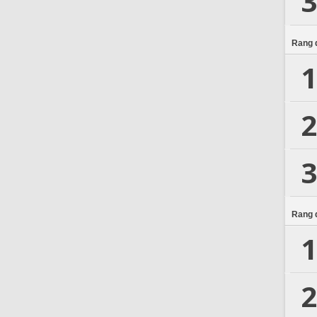
3
Rang d
1
2
3
Rang d
1
2