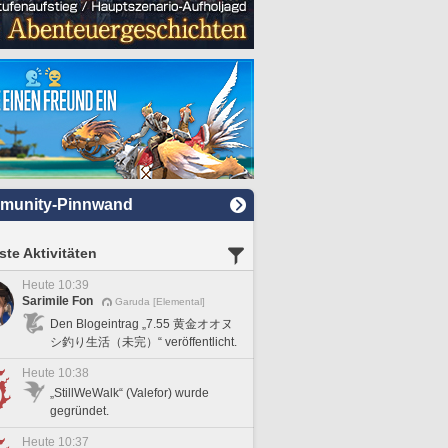
munity-Pinnwand
te Aktivitäten
Heute 10:39
Sarimile Fon
Garuda [Elemental]
Den Blogeintrag „7.55 黄金オオヌ
シ釣り生活（未完）“ veröffentlicht.
Heute 10:38
„StillWeWalk“ (Valefor) wurde
gegründet.
Heute 10:37