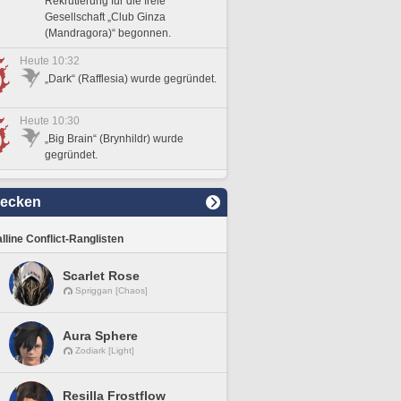
Rekrutierung für die freie
Gesellschaft „Club Ginza
(Mandragora)“ begonnen.
Heute 10:32
„Dark“ (Rafflesia) wurde gegründet.
Heute 10:30
„Big Brain“ (Brynhildr) wurde
gegründet.
decken
lline Conflict-Ranglisten
Scarlet Rose
Spriggan [Chaos]
Aura Sphere
Zodiark [Light]
Resilla Frostflow