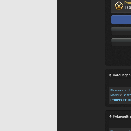
Rou
10
Vorausgese
Klassen und J
Magier
>
Besch
Princis Prüf
Folgeauftr