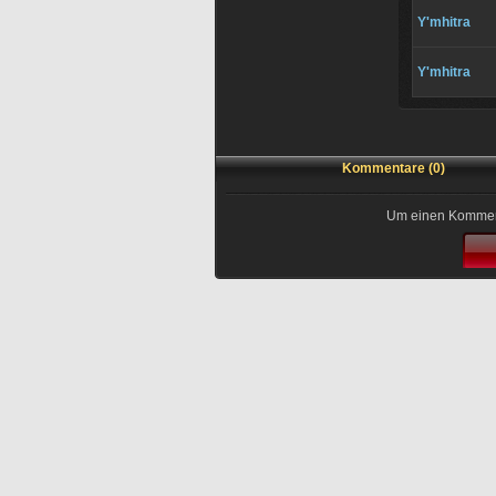
Y'mhitra
Y'mhitra
Kommentare (0)
Um einen Kommenta