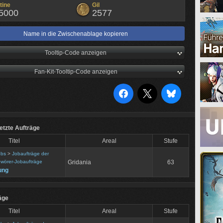
tine
Gil
5000
2577
Name in die Zwischenablage kopieren
Tooltip-Code anzeigen
Fan-Kit-Tooltip-Code anzeigen
tzte Aufträge
Titel
Areal
Stufe
obs
>
Jobaufträge der
wörer-Jobaufträge
Gridania
63
ung
äge
Titel
Areal
Stufe