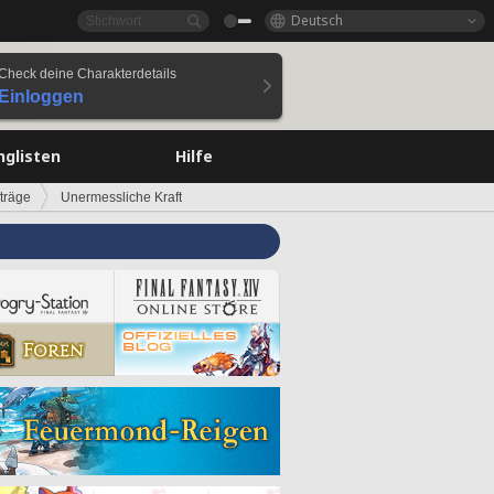
Deutsch
Check deine Charakterdetails
Einloggen
nglisten
Hilfe
träge
Unermessliche Kraft