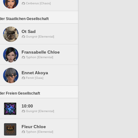
Cerberus [Chaos]
er Staatlichen Gesellschaft
Ot Sad
Gungnir [Elemental]
Fransabelle Chloe
Typhon [Elemental]
Ennet Akoya
Fenrir [Gaia]
er Freien Gesellschaft
10:00
Gungnir [Elemental]
Fleur Chloe
Typhon [Elemental]