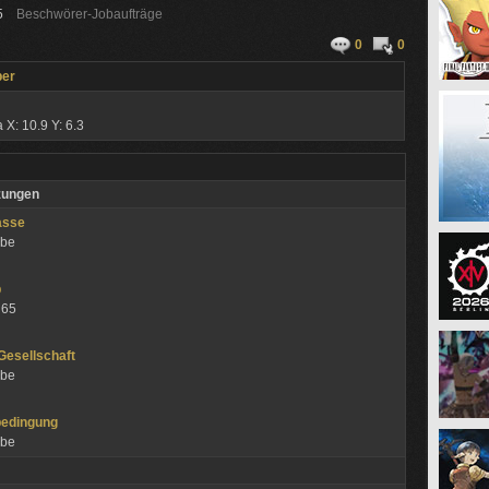
5
Beschwörer-Jobaufträge
0
0
ber
ia
X: 10.9 Y: 6.3
zungen
asse
abe
ob
 65
 Gesellschaft
abe
bedingung
abe