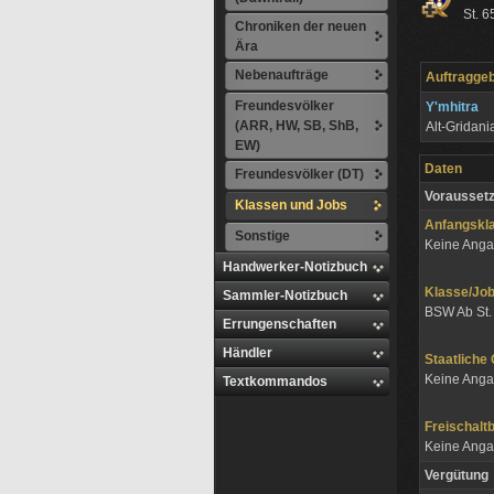
St. 6
Chroniken der neuen
Ära
Nebenaufträge
Auftragge
Freundesvölker
Y'mhitra
(ARR, HW, SB, ShB,
Alt-Gridan
EW)
Daten
Freundesvölker (DT)
Vorausset
Klassen und Jobs
Anfangskl
Sonstige
Keine Ang
Handwerker-Notizbuch
Klasse/J
Sammler-Notizbuch
BSW Ab St.
Errungenschaften
Händler
Staatliche
Keine Ang
Textkommandos
Freischalt
Keine Ang
Vergütung