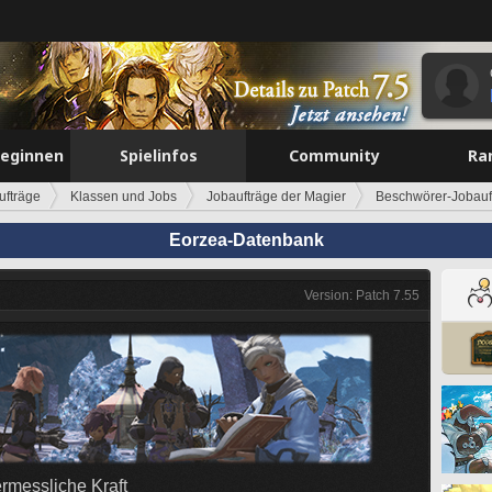
beginnen
Spielinfos
Community
Ra
ufträge
Klassen und Jobs
Jobaufträge der Magier
Beschwörer-Jobauf
Eorzea-Datenbank
Version: Patch 7.55
rmessliche Kraft