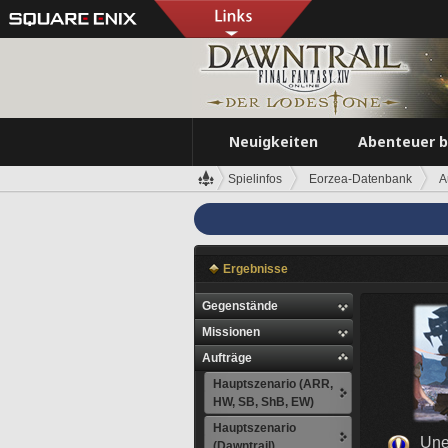
Neuigkeiten
Abenteuer 
Spielinfos
Eorzea-Datenbank
A
Ergebnisse
Gegenstände
Missionen
Aufträge
Hauptszenario (ARR,
HW, SB, ShB, EW)
Hauptszenario
Une
(Dawntrail)