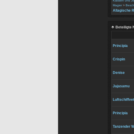
Klassen und J
Magier
>
Besch
Allagische R
Beteiligte
Principia
Crispin
Denise
Jajasamu
Luftschiffve
Principia
Tanzender W