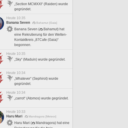
„Section MCMXXI“ (Raiden) wurde
gegründet.
Heute 10:35
Banana Seven
Bahamut [Gaia]
Banana Seven (
Bahamut) hat
eine Rekrutierung für den Welten-
Kontaktkreis „87Cafe (Gaia)“
begonnen.
Heute 10:35
„Sky“ (Maduin) wurde gegründet.
Heute 10:34
„Whatever“ (Sephirot) wurde
gegründet.
Heute 10:34
„carrot“ (Atomos) wurde gegründet.
Heute 10:33
Haru Mari
Mandragora [Meteor]
Haru Mari (
Mandragora) hat eine