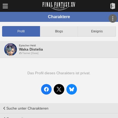
Charaktere
Profil
Blogs
Ereignis
Epischer Held
Waka Distelia
Tiamat [Gaia]
Das Profil dieses Charakters ist privat.
Suche unter Charakteren