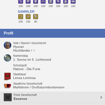
100
100
100
100
100
100
100
100
SAMMLER
100
100
80
Profil
Volk / Stamm / Geschlecht
Hyuran
Hochländer / ♂
Namenstag
1. Sonne im 5. Lichtmond
Schutzgott
Halone - Die Furie
Stadtstaat
Limsa Lominsa
Staatliche Gesellschaft
Mahlstrom / Großsturmbootsmann
Freie Gesellschaft
Essence