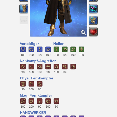
Verteidiger
Heiler
100
100
100
100
100
100
100
100
Nahkampf-Angreifer
90
100
100
90
100
100
-
Phys. Fernkämpfer
90
100
90
Mag. Fernkämpfer
100
100
90
100
60
HANDWERKER