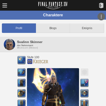
Charaktere
Profil
Blogs
Ereignis
Svalinn Skinner
der Nekromant
Unicorn [Meteor]
Stufe 100