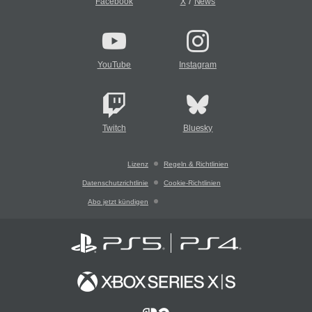
/
Facebook
X
News
YouTube
Instagram
Twitch
Bluesky
Lizenz
Regeln & Richtlinien
Datenschutzrichtlinie
Cookie-Richtlinien
Abo jetzt kündigen