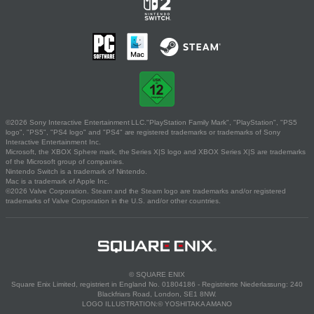
©2026 Sony Interactive Entertainment LLC."PlayStation Family Mark", "PlayStation", "PS5
logo", "PS5", "PS4 logo" and "PS4" are registered trademarks or trademarks of Sony
Interactive Entertainment Inc.
Microsoft, the XBOX Sphere mark, the Series X|S logo and XBOX Series X|S are trademarks
of the Microsoft group of companies.
Nintendo Switch is a trademark of Nintendo.
Mac is a trademark of Apple Inc.
©2026 Valve Corporation. Steam and the Steam logo are trademarks and/or registered
trademarks of Valve Corporation in the U.S. and/or other countries.
© SQUARE ENIX
Square Enix Limited, registriert in England No. 01804186 - Registrierte Niederlassung: 240
Blackfriars Road, London, SE1 8NW.
LOGO ILLUSTRATION:© YOSHITAKA AMANO