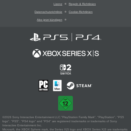
Lizenz
Regeln & Richtlinien
Datenschutzrichtlinie
Cookie-Richtlinien
Abo jetzt kündigen
©2026 Sony Interactive Entertainment LLC."PlayStation Family Mark", "PlayStation", "PS5
logo", "PS5", "PS4 logo" and "PS4" are registered trademarks or trademarks of Sony
Interactive Entertainment Inc.
Microsoft, the XBOX Sphere mark, the Series X|S logo and XBOX Series X|S are trademarks