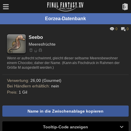
Eorzea-Datenbank
0
0
Seebo
Meeresfrüchte
Wenn er aufrecht schwimmt, gleicht dieser seltsame Meeresbewohner
einem Chocobo; daher der Name. (Kann als Fischdruck in Rahmen der
Größe M ausgestellt werden.)
Verwertung:
26,00 (Gourmet)
Bei Händlern erhältlich:
nein
Preis:
1 Gil
Name in die Zwischenablage kopieren
Tooltip-Code anzeigen