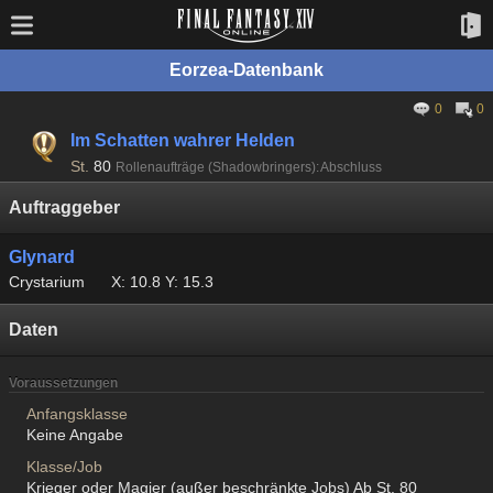
Eorzea-Datenbank
0
0
Im Schatten wahrer Helden
St.
80
Rollenaufträge (Shadowbringers): Abschluss
Auftraggeber
Glynard
Crystarium
X: 10.8 Y: 15.3
Daten
Voraussetzungen
Anfangsklasse
Keine Angabe
Klasse/Job
Krieger oder Magier (außer beschränkte Jobs) Ab St. 80