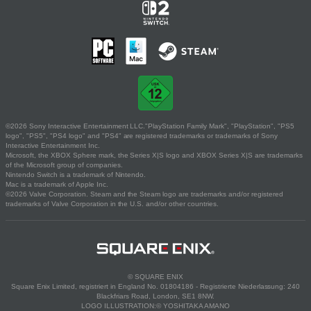
©2026 Sony Interactive Entertainment LLC."PlayStation Family Mark", "PlayStation", "PS5
logo", "PS5", "PS4 logo" and "PS4" are registered trademarks or trademarks of Sony
Interactive Entertainment Inc.
Microsoft, the XBOX Sphere mark, the Series X|S logo and XBOX Series X|S are trademarks
of the Microsoft group of companies.
Nintendo Switch is a trademark of Nintendo.
Mac is a trademark of Apple Inc.
©2026 Valve Corporation. Steam and the Steam logo are trademarks and/or registered
trademarks of Valve Corporation in the U.S. and/or other countries.
© SQUARE ENIX
Square Enix Limited, registriert in England No. 01804186 - Registrierte Niederlassung: 240
Blackfriars Road, London, SE1 8NW.
LOGO ILLUSTRATION:© YOSHITAKA AMANO