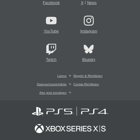
/
Facebook
X
News
YouTube
Instagram
Twitch
Bluesky
Lizenz
Regeln & Richtlinien
Datenschutzrichtlinie
Cookie-Richtlinien
Abo jetzt kündigen