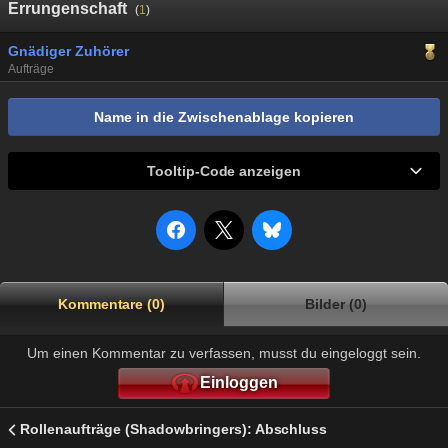
Errungenschaft
(
1
)
Gnädiger Zuhörer
Aufträge
Name in die Zwischenablage kopieren
Tooltip-Code anzeigen
Kommentare (0)
Bilder (0)
Um einen Kommentar zu verfassen, musst du eingeloggt sein.
Einloggen
Rollenaufträge (Shadowbringers): Abschluss