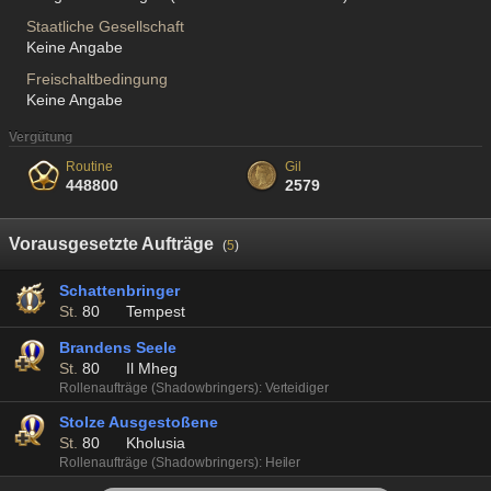
Staatliche Gesellschaft
Keine Angabe
Freischaltbedingung
Keine Angabe
Vergütung
Routine
Gil
448800
2579
Vorausgesetzte Aufträge
(
5
)
Schattenbringer
St.
80
Tempest
Brandens Seele
St.
80
Il Mheg
Rollenaufträge (Shadowbringers): Verteidiger
Stolze Ausgestoßene
St.
80
Kholusia
Rollenaufträge (Shadowbringers): Heiler